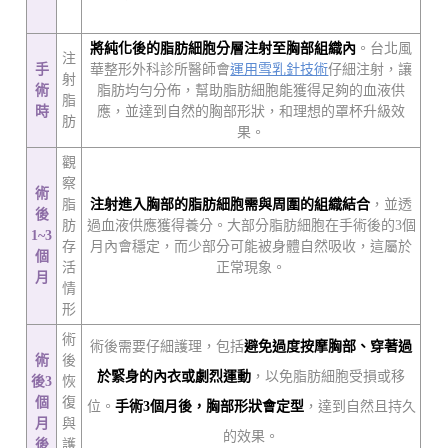
將純化後的脂肪細胞分層注射至胸部組織內
。台北風
注
手
華整形外科診所醫師會
運用雪乳針技術
仔細注射，讓
射
術
脂肪均勻分佈，幫助脂肪細胞能獲得足夠的血液供
脂
時
應，並達到自然的胸部形狀，和理想的罩杯升級效
肪
果。
觀
察
術
脂
注射進入胸部的脂肪細胞需與周圍的組織結合
，並透
後
肪
過血液供應獲得養分。大部分脂肪細胞在手術後的3個
1~3
存
月內會穩定，而少部分可能被身體自然吸收，這屬於
個
活
正常現象。
月
情
形
術
術後需要仔細護理，包括
避免過度按摩胸部、穿著過
術
後
於緊身的內衣或劇烈運動
，以免脂肪細胞受損或移
後3
恢
個
復
位。
手術3個月後，胸部形狀會定型
，達到自然且持久
月
與
的效果。
後
護