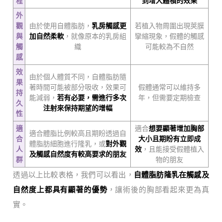
程
到增大體積的效果
外
觀
由於使用自體脂肪，
乳房觸感更
若植入物周圍出現莢膜
與
加自然柔軟
，就像原本的乳房組
攣縮現象，假體的觸感
觸
織
可能較為不自然
感
效
由於個人體質不同，自體脂肪隨
果
著時間可能被部分吸收，效果可
假體通常可以維持多
持
能減弱，
若有必要，需進行多次
年，但需要定期檢查
久
注射來保持期望的增幅
性
適
適合
想要顯著增加胸部
適合體脂比例較高且期盼透過自
合
大小且期盼有立即成
體脂肪細胞進行隆乳，或
對外觀
人
效
，且能接受假體植入
及觸感自然度有較高要求的朋友
群
物的朋友
透過以上比較表格，我們可以看出，
自體脂肪隆乳在觸感及
自然度上都具有顯著的優勢
，讓術後的胸部看起來更為真
實。