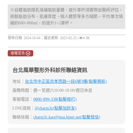
※自體脂肪隆乳填補脂肪量體、提升罩杯須實際由醫師評估，
檢驗脂肪分布、肌膚厚度、個人體質等多方細節，平均單次填
補約600~800ml，約提升1~2罩杯。
發佈日期: 2024-10-04｜最近更新: 2025-02-25 |
4.5K
版權宣告
台北風華整形外科診所聯絡資訊
地址：
台北市中正區忠孝西路一段6號3樓(點擊導航)
服務時間：週一至週六10:00-18:00/週日休息
客服電話：
0800-899-338(點擊撥打)
LINE諮詢：
@charm3c(點擊加好友)
聯絡信箱：
charm3c.kao@msa.hinet.net
(點擊發信)