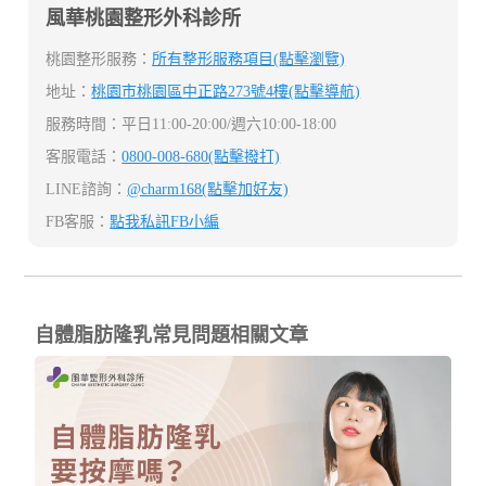
風華桃園整形外科診所
桃園整形服務：
所有整形服務項目(點擊瀏覽)
地址：
桃園市桃園區中正路273號4樓(點擊導航)
服務時間：平日11:00-20:00/週六10:00-18:00
客服電話：
0800-008-680(點擊撥打)
LINE諮詢：
@charm168(點擊加好友)
FB客服：
點我私訊FB小編
自體脂肪隆乳常見問題相關文章