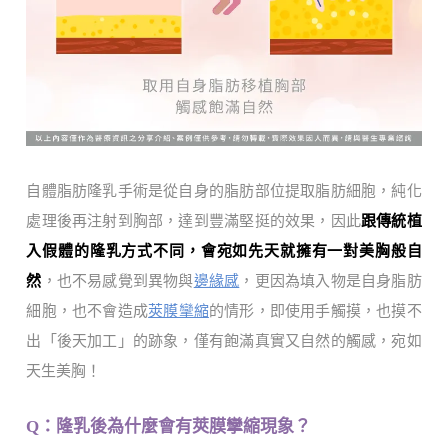
自體脂肪隆乳手術是從自身的脂肪部位提取脂肪細胞，純化
處理後再注射到胸部，達到豐滿堅挺的效果，因此
跟傳統植
入假體的隆乳方式不同，會宛如先天就擁有一對美胸般自
然
，也不易感覺到異物與
邊緣感
，更因為填入物是自身脂肪
細胞，也不會造成
莢膜攣縮
的情形，即使用手觸摸，也摸不
出「後天加工」的跡象，僅有飽滿真實又自然的觸感，宛如
天生美胸！
Q：隆乳後為什麼會有莢膜攣縮現象？