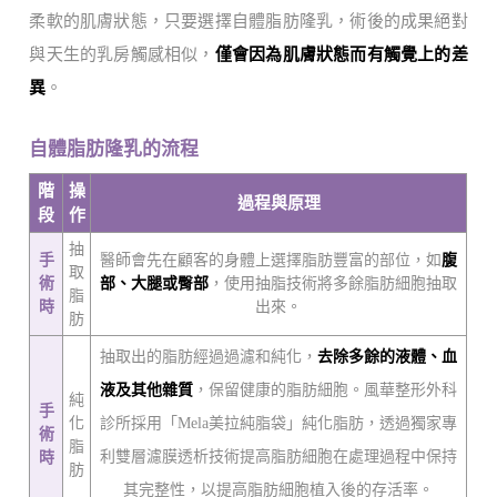
柔軟的肌膚狀態，只要選擇自體脂肪隆乳，術後的成果絕對
與天生的乳房觸感相似，
僅會因為肌膚狀態而有觸覺上的差
異
。
自體脂肪隆乳的流程
階
操
過程與原理
段
作
抽
手
醫師會先在顧客的身體上選擇脂肪豐富的部位，如
腹
取
術
部、大腿或臀部
，使用抽脂技術將多餘脂肪細胞抽取
脂
時
出來。
肪
抽取出的脂肪經過過濾和純化，
去除多餘的液體、血
液及其他雜質
，保留健康的脂肪細胞。風華整形外科
純
手
化
診所採用「Mela美拉純脂袋」純化脂肪，透過獨家專
術
脂
利雙層濾膜透析技術提高脂肪細胞在處理過程中保持
時
肪
其完整性，以提高脂肪細胞植入後的存活率。