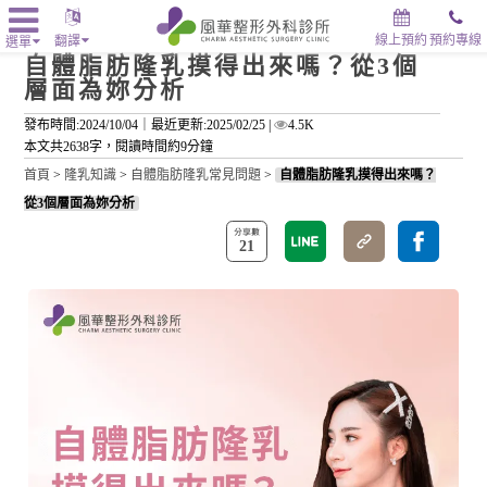
線上預約
預約專線
翻譯
選單
自體脂肪隆乳摸得出來嗎？從3個
層面為妳分析
發布時間:2024/10/04｜
最近更新:2025/02/25
|
4.5K
本文共2638字，閱讀時間約9分鐘
首頁
>
隆乳知識
>
自體脂肪隆乳常見問題
>
自體脂肪隆乳摸得出來嗎？
從3個層面為妳分析
21