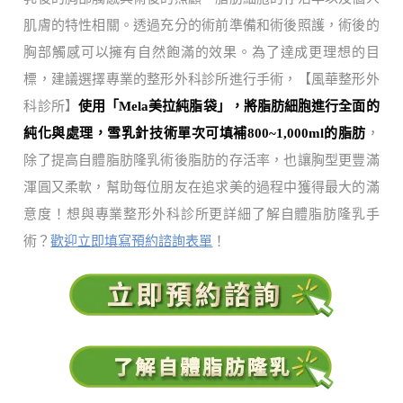
肌膚的特性相關。透過充分的術前準備和術後照護，術後的
胸部觸感可以擁有自然飽滿的效果。為了達成更理想的目
標，建議選擇專業的整形外科診所進行手術，【風華整形外
科診所】
使用「Mela美拉純脂袋」，將脂肪細胞進行全面的
純化與處理，雪乳針技術單次可填補800~1,000ml的脂肪
，
除了提高自體脂肪隆乳術後脂肪的存活率，也讓胸型更豐滿
渾圓又柔軟，幫助每位朋友在追求美的過程中獲得最大的滿
意度！想與專業整形外科診所更詳細了解自體脂肪隆乳手
術？
歡迎立即填寫預約諮詢表單
！