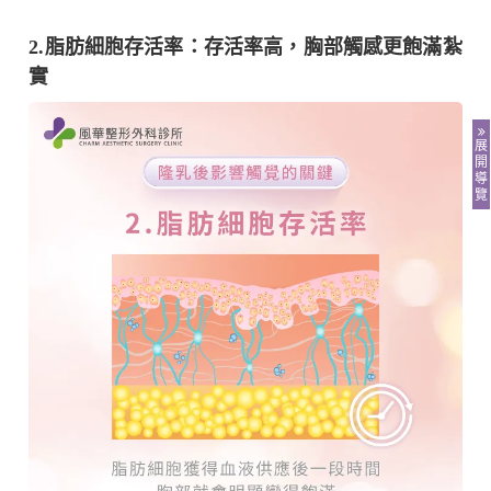
2.脂肪細胞存活率：存活率高，胸部觸感更飽滿紮
實
展
開
導
覽